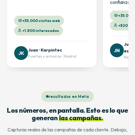
confianza al
+35.000 
+55.000 visitas web
+820 int
+1.800 interesados
Juan 
Juan · Karpintec
JN
estil
JK
Puertas y armarios · Madrid
Reform
resultados en Meta
Los números, en pantalla. Esto es lo que
generan
las campañas.
Capturas reales de las campañas de cada cliente. Debajo,