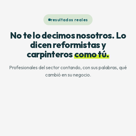
resultados reales
No te lo decimos nosotros. Lo
dicen reformistas y
carpinteros
como tú.
Profesionales del sector contando, con sus palabras, qué
cambió en su negocio.
CARPINTERÍA
REFORMA
CARPINTERÍA
REFORMAS
REFORMA
· MADRID
INTEGRAL
· MADRID
· SUIZA Y
INTEGRAL
· MADRID
BCN
· MADRID