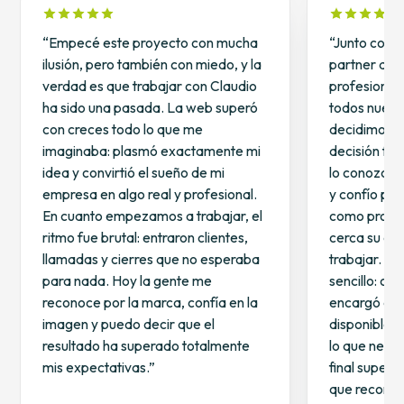
“Empecé este proyecto con mucha
“Junto con 
ilusión, pero también con miedo, y la
partner que
verdad es que trabajar con Claudio
profesional
ha sido una pasada. La web superó
todos nuestr
con creces todo lo que me
decidimos t
imaginaba: plasmó exactamente mi
decisión fue
idea y convirtió el sueño de mi
lo conozco 
empresa en algo real y profesional.
y confío ple
En cuanto empezamos a trabajar, el
como profesi
ritmo fue brutal: entraron clientes,
cerca su evo
llamadas y cierres que no esperaba
trabajar. To
para nada. Hoy la gente me
sencillo: con
reconoce por la marca, confía en la
encargó de 
imagen y puedo decir que el
disponible 
resultado ha superado totalmente
lo que neces
mis expectativas.”
final superó
que recome