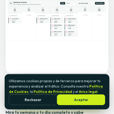
Utilizamos cookies propias y de terceros para mejorar tu
Tu programa · Agenda
experiencia y analizar el tráfico. Consulta nuestra
Política
de Cookies
, la
Política de Privacidad
y el
Aviso legal
.
Tus visitas y llamadas del día,
sin
Rechazar
Aceptar
que se te escape ninguna
.
Pedir más información
Mira tu semana o tu día completo y sabe